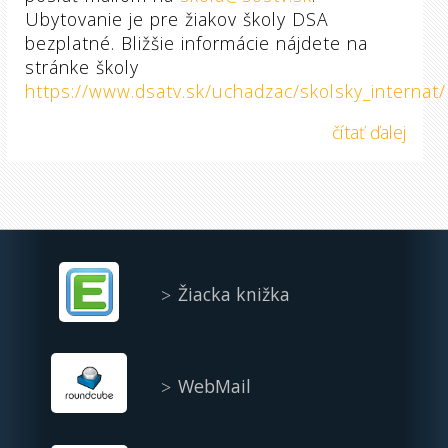
Ubytovanie je pre žiakov školy DSA
bezplatné. Bližšie informácie nájdete na
stránke školy
https://www.dsatv.sk/uchadzac/skolsky_internat/
čítať ďalej
Žiacka knižka
WebMail