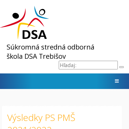
Súkromná stredná odborná
škola DSA Trebišov
Slovenský Vodohospodársky podnik
Učiteľstvo pre materské školy a vychovávateľstvo
Biotechnológia a farmakológia
PMŠ - Učiteľstvo pre materské školy a vychovávateľstvo
Výsledky PS PMŠ