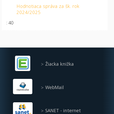
Hodnotiaca správa za šk. rok
2024/2025
: 40
Žiacka knižka
WebMail
SANET - internet