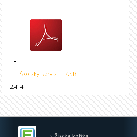
Školský servis - TASR
: 2.414
Žiacka knižka